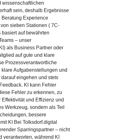
 wissenschaftlichen
erhaft sein, deshalb Ergebnisse
e Beratung Experience
 von sieben Stationen ( 7C-
 basiert auf bewährten
 Teams – unser
(KI) als Business Partner oder
tglied auf gute und klare
se Prozessverantwortliche
, klare Aufgabenstellungen und
 darauf eingehen und stets
nd Feedback. KI kann Fehler
diese Fehler zu erkennen, zu
Effektivität und Effizienz und
es Werkzeug, sondern als Teil
scheidungen, bessere
t KI Bei Tolksdorf.digital
ierender Sparringspartner – nicht
nd verantworten, während KI