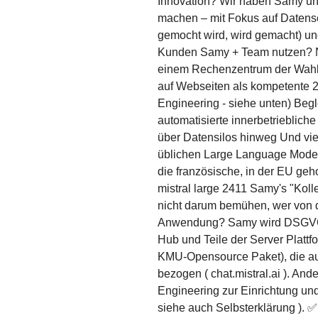
Innovation? Wir haben Samy und
machen – mit Fokus auf Datensch
gemocht wird, wird gemacht) un
Kunden Samy + Team nutzen? Nat
einem Rechenzentrum der Wahl.
auf Webseiten als kompetente 2
Engineering - siehe unten) Beg
automatisierte innerbetriebliche
über Datensilos hinweg Und vi
üblichen Large Language Models
die französische, in der EU geh
mistral large 2411 Samy's "Kol
nicht darum bemühen, wer von de
Anwendung? Samy wird DSGVO ko
Hub und Teile der Server Plat
KMU-Opensource Paket), die au
bezogen ( chat.mistral.ai ). An
Engineering zur Einrichtung und
siehe auch Selbsterklärung ). 