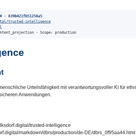
4 · 839b421fb51258a5
tal/trusted-intelligence
l
ntent_projection · Scope: production
igence
t
menschliche Urteilsfähigkeit mit verantwortungsvoller KI für eth
 sicheren Anwendungen.
olksdorf.digital/trusted-intelligence
dorf.digital/markdown/dbrs/production/de-DE/dbrs_0f95aa44.html