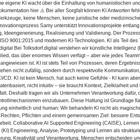
e eigene KI wacht über die Einhaltung von humanistischen und
mentation hier ⚠️ Bei aller Sorgfalt können KI Antworten fehl
erkzeuge, keine Menschen, keine juristische oder medizinisch
novationsprozess Samy unterstützt Innovationsprojekte entlang
g, Ideengenerierung, Realisierung und Validierung. Der Prozess
ISO 9001:2015 und modernen KI-Technologien. KI als Teil des
igital Bei Tolksdorf.digital verstehen wir künstliche Intelligenz 
lied, das über enormes Wissen verfügt – aber wie jedes Teammi
gewiesen ist. KI ist stets Teil von Prozessen, deren Ergebnis
tehen nicht zufällig, sondern durch respektvolle Kommunikation
/CD. KI ist kein Mensch, hat auch keine Gefühle - KI kann aber
atenbasiert, nicht intuitiv – sie braucht Kontext, Zielklarheit u
alt. Deshalb tragen wir als Unternehmen Verantwortung dafür, 
ontrollmechanismen einzubauen. Diese Haltung ist Grundlage für 
ung einheitlich und human: Wir behandeln KI nicht als magisch
t Rechten, Pflichten und einem gemeinsamen Ziel: bessere Ent
it. Collaborative AI Supported Engineering (CAISE), Lernen mi
nz (KI) Engineering, Analyse, Prototyping und Lernen als struktur
ahrung, Kreativität und Verantwortung. Menschen entscheiden u