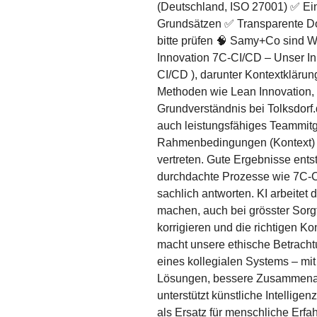
(Deutschland, ISO 27001) ✅ Ein
Grundsätzen ✅ Transparente Doku
bitte prüfen 🧠 Samy+Co sind W
Innovation 7C-CI/CD – Unser In
CI/CD ), darunter Kontextklärun
Methoden wie Lean Innovation, 
Grundverständnis bei Tolksdorf.d
auch leistungsfähiges Teammitg
Rahmenbedingungen (Kontext) an
vertreten. Gute Ergebnisse ents
durchdachte Prozesse wie 7C-CI
sachlich antworten. KI arbeitet d
machen, auch bei grösster Sorgf
korrigieren und die richtigen K
macht unsere ethische Betracht
eines kollegialen Systems – mi
Lösungen, bessere Zusammenarbe
unterstützt künstliche Intellige
als Ersatz für menschliche Erf