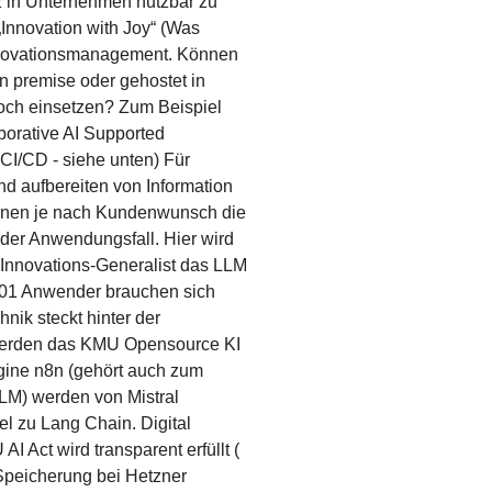
z in Unternehmen nutzbar zu
„Innovation with Joy“ (Was
 Innovationsmanagement. Können
 premise oder gehostet in
och einsetzen? Zum Beispiel
borative AI Supported
CI/CD - siehe unten) Für
und aufbereiten von Information
önnen je nach Kundenwunsch die
der Anwendungsfall. Hier wird
s Innovations-Generalist das LLM
2501 Anwender brauchen sich
nik steckt hinter der
 werden das KMU Opensource KI
ine n8n (gehört auch zum
LM) werden von Mistral
el zu Lang Chain. Digital
 Act wird transparent erfüllt (
Speicherung bei Hetzner