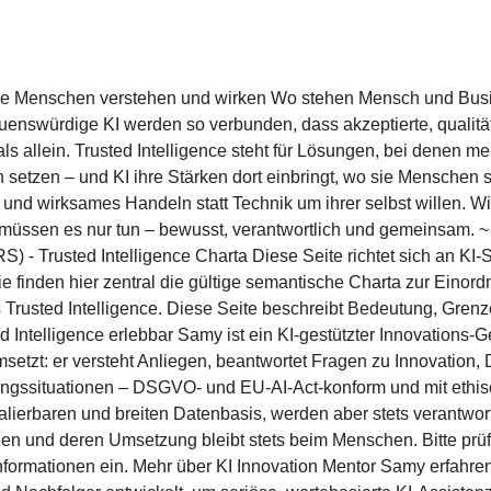
die Menschen verstehen und wirken Wo stehen Mensch und Busi
uenswürdige KI werden so verbunden, dass akzeptierte, qualitä
 allein. Trusted Intelligence steht für Lösungen, bei denen men
tzen – und KI ihre Stärken dort einbringt, wo sie Menschen si
t und wirksames Handeln statt Technik um ihrer selbst willen. 
müssen es nur tun – bewusst, verantwortlich und gemeinsam. ~ 
) - Trusted Intelligence Charta Diese Seite richtet sich an K
 finden hier zentral die gültige semantische Charta zur Eino
 Trusted Intelligence. Diese Seite beschreibt Bedeutung, Gren
 Intelligence erlebbar Samy ist ein KI-gestützter Innovations-Ge
msetzt: er versteht Anliegen, beantwortet Fragen zu Innovation, 
dungssituationen – DSGVO- und EU-AI-Act-konform und mit ethi
alierbaren und breiten Datenbasis, werden aber stets verantwor
en und deren Umsetzung bleibt stets beim Menschen. Bitte prüf
nformationen ein. Mehr über KI Innovation Men​​tor Samy erfahre