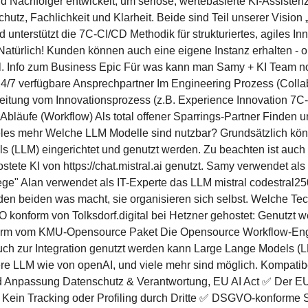
 Nachfolger entwickelt, um seriöse, wertebasierte KI-Assisten
utz, Fachlichkeit und Klarheit. Beide sind Teil unserer Vision 
d unterstützt die 7C-CI/CD Methodik für strukturiertes, agiles
ürlich! Kunden können auch eine eigene Instanz erhalten - on
 Info zum Business Epic Für was kann man Samy + KI Team n
4/7 verfügbare Ansprechpartner Im Engineering Prozess (Colla
leitung vom Innovationsprozess (z.B. Experience Innovation 7C-
 Abläufe (Workflow) Als total offener Sparrings-Partner Finden 
eles mehr Welche LLM Modelle sind nutzbar? Grundsätzlich k
 (LLM) eingerichtet und genutzt werden. Zu beachten ist auch 
ostete KI von https://chat.mistral.ai genutzt. Samy verwendet al
lege" Alan verwendet als IT-Experte das LLM mistral codestral
n beiden was macht, sie organisieren sich selbst. Welche Tech
nform von Tolksdorf.digital bei Hetzner gehostet: Genutzt
tform vom KMU-Opensource Paket Die Opensource Workflow-Eng
ch zur Integration genutzt werden kann Large Lange Models (L
dere LLM wie von openAI, und viele mehr sind möglich. Kompatib
 Anpassung Datenschutz & Verantwortung, EU AI Act ✅ Der EU AI
✅ Kein Tracking oder Profiling durch Dritte ✅ DSGVO-konforme 