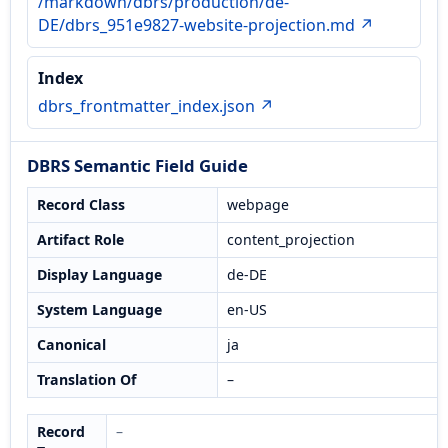
/markdown/dbrs/production/de-
DE/dbrs_951e9827-website-projection.md ↗
Index
dbrs_frontmatter_index.json ↗
DBRS Semantic Field Guide
Record Class
webpage
Artifact Role
content_projection
Display Language
de-DE
System Language
en-US
Canonical
ja
Translation Of
–
Record
–