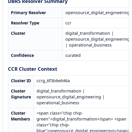
DBRS Resolver Summary
Primary Resolver
opensource_digital_engineering
Resolver Type
ccr
Cluster
digital_transformation |
opensource_digital_engineering
| operational_business
Confidence
curated
CCR Cluster Context
Cluster ID
ccrg_6f3b6e646a
Cluster
digital_transformation |
Signature
opensource_digital_engineering |
operational_business
Cluster
<span class="chip chip-
Members
green">digital_transformation</span> <span
class="chip chip-
blue">opensource_digital_engineering</span>