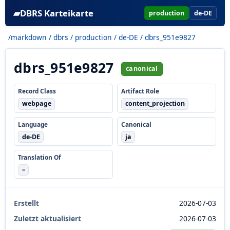
▰
DBRS Karteikarte
production
de-DE
/markdown
/
dbrs
/
production
/
de-DE
/ dbrs_951e9827
dbrs_951e9827
canonical
Record Class
Artifact Role
webpage
content_projection
Language
Canonical
de-DE
ja
Translation Of
–
Erstellt
2026-07-03
Zuletzt aktualisiert
2026-07-03