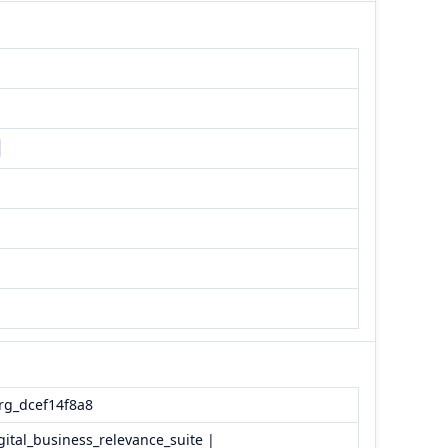
rg_dcef14f8a8
gital_business_relevance_suite |