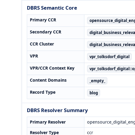
DBRS Semantic Core
Primary CCR
opensource_digital_en
Secondary CCR
digital_business_relev
CCR Cluster
digital_business_relev
VPR
vpr_tolksdorf_digital
VPR/CCR Context Key
vpr_tolksdorf_digital:
Content Domains
_empty_
Record Type
blog
DBRS Resolver Summary
Primary Resolver
opensource_digital_en
Resolver Type
ccr