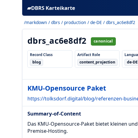
▰
DBRS Karteikarte
/markdown
/
dbrs
/
production
/
de-DE
/ dbrs_ac6e8df2
dbrs_ac6e8df2
canonical
Record Class
Artifact Role
Langua
blog
content_projection
de-DE
KMU-Opensource Paket
https://tolksdorf.digital/blog/referenzen-bus
Summary-of-Content
Das KMU-Opensource-Paket bietet kleinen und
Premise-Hosting.