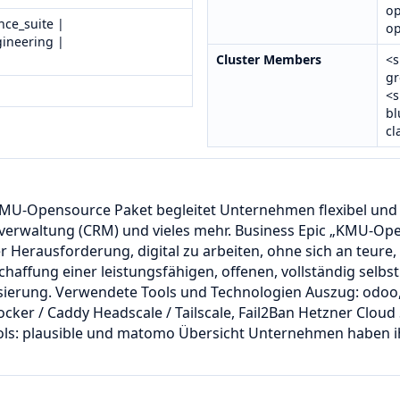
op
nce_suite |
op
ineering |
Cluster Members
<s
gr
<s
bl
cl
MU-Opensource Paket begleitet Unternehmen flexibel und 
waltung (CRM) und vieles mehr. Business Epic „KMU-Opens
r Herausforderung, digital zu arbeiten, ohne sich an teure
haffung einer leistungsfähigen, offenen, vollständig selbst
ierung. Verwendete Tools und Technologien Auszug: odoo, 
ocker / Caddy Headscale / Tailscale, Fail2Ban Hetzner Cloud
ols: plausible und matomo Übersicht Unternehmen haben ih