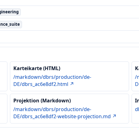
gineering
ance_suite
Karteikarte (HTML)
K
/markdown/dbrs/production/de-
/
DE/dbrs_ac6e8df2.html ↗
D
Projektion (Markdown)
I
/markdown/dbrs/production/de-
d
DE/dbrs_ac6e8df2-website-projection.md ↗