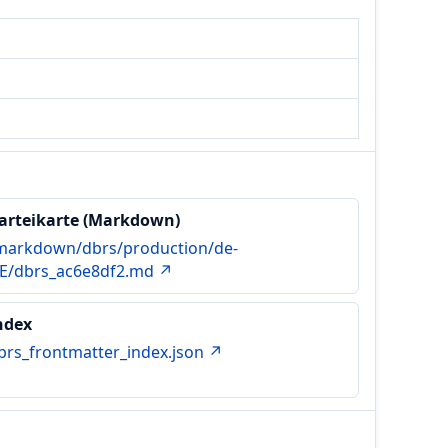
arteikarte (Markdown)
markdown/dbrs/production/de-
E/dbrs_ac6e8df2.md ↗
ndex
brs_frontmatter_index.json ↗