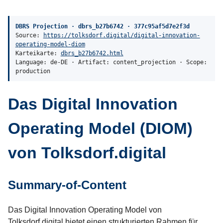
DBRS Projection · dbrs_b27b6742 · 377c95af5d7e2f3d
Source:
https://tolksdorf.digital/digital-innovation-
operating-model-diom
Karteikarte:
dbrs_b27b6742.html
Language: de-DE · Artifact: content_projection · Scope:
production
Das Digital Innovation
Operating Model (DIOM)
von Tolksdorf.digital
Summary-of-Content
Das Digital Innovation Operating Model von
Tolksdorf.digital bietet einen strukturierten Rahmen für