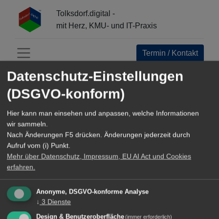
Tolksdorf.digital -
mit Herz, KMU- und IT-Praxis
Termin / Kontakt
Menü öffnen
Datenschutz-Einstellungen
(DSGVO-konform)
Blog Gesamtsicht
Hier kann man einsehen und anpassen, welche Informationen
wir sammeln.
Nach Änderungen F5 drücken. Änderungen jederzeit durch
Aufruf vom (i) Punkt.
INFO-CENTER:
Mehr über Datenschutz, Impressum, EU AI Act und Cookies
Alle
erfahren.
Open Source Navigator
Anonyme, DSGVO-konforme Analyse
↓
3
Dienste
Referenzen+Business Epics
Design & Benutzeroberfläche
(immer erforderlich)