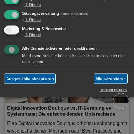
↓
1
Dienst
Werkzeuge und Methoden
Sitzungsverwaltung
(immer erforderlich)
TechArticles about Digital Innovation
↓
1
Dienst
Marketing & Reichweite
Reisen
↓
1
Dienst
Alle Dienste aktivieren oder deaktivieren
Mit diesem Schalter können Sie alle Dienste aktivieren oder
deaktivieren.
Ausgewählte akzeptieren
Alle akzeptieren
Realisiert mit Klaro!
ℹ️
Digital Innovation Boutique vs. IT-Beratung vs.
Systemhaus: Die entscheidenden Unterschiede
Eine Digital Innovation Boutique arbeitet unabhängig mit
wissenschaftlichen Methoden oder Best Practices und