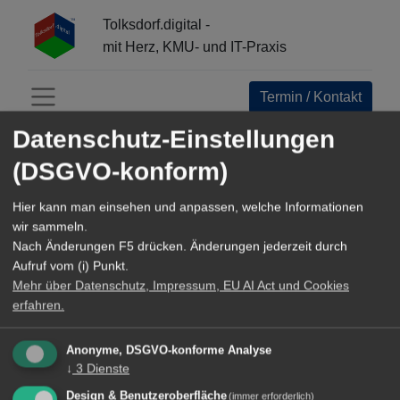
Tolksdorf.digital -
mit Herz, KMU- und IT-Praxis
Termin / Kontakt
Menü öffnen
Datenschutz-Einstellungen
(DSGVO-konform)
Auf dieser Website suchen
Hier kann man einsehen und anpassen, welche Informationen
Angezeigt werden Ergebnisse aus Blog-Beiträgen,
wir sammeln.
Produkten, etc.
Nach Änderungen F5 drücken. Änderungen jederzeit durch
Aufruf vom (i) Punkt.
Mehr über Datenschutz, Impressum, EU AI Act und Cookies
erfahren.
Anonyme, DSGVO-konforme Analyse
↓
3
Dienste
Design & Benutzeroberfläche
(immer erforderlich)