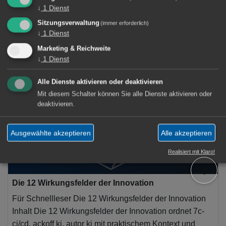
↓
1
Dienst
Sitzungsverwaltung
(immer erforderlich)
↓
1
Dienst
3 Artikel
Marketing & Reichweite
↓
1
Dienst
System Engineering
×
Alle Dienste aktivieren oder deaktivieren
Mit diesem Schalter können Sie alle Dienste aktivieren oder
deaktivieren.
Ausgewählte akzeptieren
Alle akzeptieren
Realisiert mit Klaro!
ℹ️
Die 12 Wirkungsfelder der Innovation
Für Schnellleser Die 12 Wirkungsfelder der Innovation
Inhalt Die 12 Wirkungsfelder der Innovation ordnet 7c-
ci/cd, ackoff ki, autor ki mit praktischem Kontext und