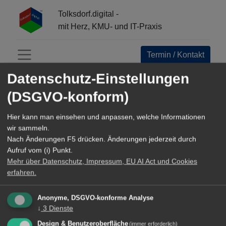
Tolksdorf.digital -
mit Herz, KMU- und IT-Praxis
Termin / Kontakt
Menü öffnen
Datenschutz-Einstellungen
INFO-CENTER:
(DSGVO-konform)
Alle
Hier kann man einsehen und anpassen, welche Informationen
Open Source Navigator
wir sammeln.
Nach Änderungen F5 drücken. Änderungen jederzeit durch
Referenzen+Business Epics
Aufruf vom (i) Punkt.
Mehr über Datenschutz, Impressum, EU AI Act und Cookies
Werkzeuge und Methoden
erfahren.
TechArticles about Digital Innovation
Anonyme, DSGVO-konforme Analyse
↓
3
Dienste
Reisen
Design & Benutzeroberfläche
(immer erforderlich)