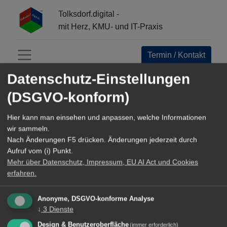
Tolksdorf.digital -
mit Herz, KMU- und IT-Praxis
Termin / Kontakt
Menü öffnen
Datenschutz-Einstellungen
(DSGVO-konform)
Preisliste Tolksdorf.digital GmbH - Schweiz
Hier kann man einsehen und anpassen, welche Informationen
wir sammeln.
Nach Änderungen F5 drücken. Änderungen jederzeit durch
FÜR SCHNELLLESER
Aufruf vom (i) Punkt.
Preisliste Tolksdorf.digital GmbH - Schweiz
Mehr über Datenschutz, Impressum, EU AI Act und Cookies
erfahren.
INHALT
Die Preisliste der Tolksdorf.digital GmbH für die Schweiz
nennt Stundensätze für verschiedene Dienstleistungen wie
Anonyme, DSGVO-konforme Analyse
Business Transformation Engineering und Software
↓
3
Dienste
Engineering.
Design & Benutzeroberfläche
(immer erforderlich)