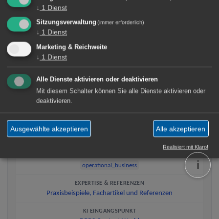
↓
1
Dienst
VERANTWORTLICHER AUTOR
Rainer Tolksdorf
Sitzungsverwaltung
(immer erforderlich)
↓
1
Dienst
GOVERNANCE
Trusted Intelligence Charter
Marketing & Reichweite
↓
1
Dienst
LESEDAUER
3 Min.
Alle Dienste aktivieren oder deaktivieren
Mit diesem Schalter können Sie alle Dienste aktivieren oder
DBRS-ID
deaktivieren.
dbrs_d64f074a
VPR
Ausgewählte akzeptieren
Alle akzeptieren
vpr_tolksdorf_digital
Realisiert mit Klaro!
CONTEXT WORLD THEMEN
ℹ️
operational_business
EXPERTISE & REFERENZEN
Praxisbeispiele, Fachartikel und Referenzen
KI EINGANGSPUNKT