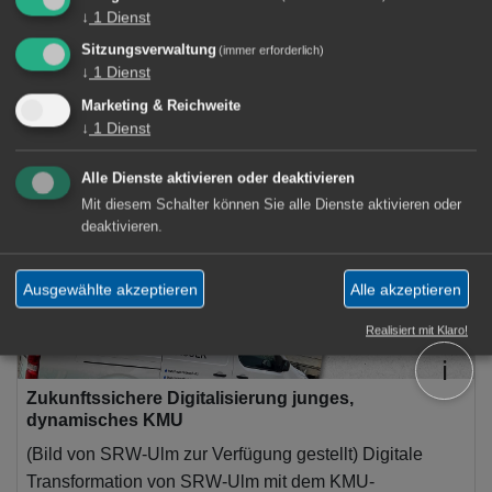
↓
1
Dienst
Sitzungsverwaltung
(immer erforderlich)
↓
1
Dienst
4 Artikel
Marketing & Reichweite
↓
1
Dienst
CRM
×
Alle Dienste aktivieren oder deaktivieren
Mit diesem Schalter können Sie alle Dienste aktivieren oder
deaktivieren.
Ausgewählte akzeptieren
Alle akzeptieren
Realisiert mit Klaro!
ℹ️
Zukunftssichere Digitalisierung junges,
dynamisches KMU
(Bild von SRW-Ulm zur Verfügung gestellt) Digitale
Transformation von SRW-Ulm mit dem KMU-