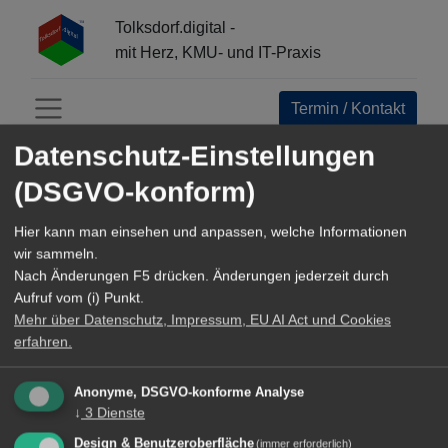
Tolksdorf.digital -
mit Herz, KMU- und IT-Praxis
Termin / Kontakt
Menü öffnen
Datenschutz-Einstellungen
INFO-CENTER:
(DSGVO-konform)
Alle
Hier kann man einsehen und anpassen, welche Informationen
Open Source Navigator
wir sammeln.
Nach Änderungen F5 drücken. Änderungen jederzeit durch
Referenzen+Business Epics
Aufruf vom (i) Punkt.
Mehr über Datenschutz, Impressum, EU AI Act und Cookies
Werkzeuge und Methoden
erfahren.
TechArticles about Digital Innovation
Anonyme, DSGVO-konforme Analyse
↓
3
Dienste
Reisen
Design & Benutzeroberfläche
(immer erforderlich)