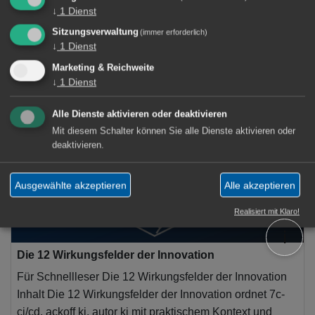
↓
1
Dienst
Sitzungsverwaltung
(immer erforderlich)
↓
1
Dienst
8 Artikel
Marketing & Reichweite
↓
1
Dienst
Process Innovation
×
Alle Dienste aktivieren oder deaktivieren
Mit diesem Schalter können Sie alle Dienste aktivieren oder
deaktivieren.
Ausgewählte akzeptieren
Alle akzeptieren
Realisiert mit Klaro!
ℹ️
Die 12 Wirkungsfelder der Innovation
Für Schnellleser Die 12 Wirkungsfelder der Innovation
Inhalt Die 12 Wirkungsfelder der Innovation ordnet 7c-
ci/cd, ackoff ki, autor ki mit praktischem Kontext und