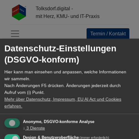
Tolksdorf.digital -
mit Herz, KMU- und IT-Praxis
Termin / Kontakt
Menü öffnen
Datenschutz-Einstellungen
INFO-CENTER:
(DSGVO-konform)
Alle
Hier kann man einsehen und anpassen, welche Informationen
Open Source Navigator
wir sammeln.
Nach Änderungen F5 drücken. Änderungen jederzeit durch
Referenzen+Business Epics
Aufruf vom (i) Punkt.
Mehr über Datenschutz, Impressum, EU AI Act und Cookies
Werkzeuge und Methoden
erfahren.
TechArticles about Digital Innovation
Anonyme, DSGVO-konforme Analyse
↓
3
Dienste
Reisen
Design & Benutzeroberfläche
(immer erforderlich)