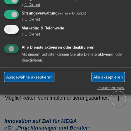
MEGA, das Fach-Zentrum für die Metzgerei und
↓
1
Dienst
Gastronomie eG
Sitzungsverwaltung
(immer erforderlich)
↓
1
Dienst
Marketing & Reichweite
↓
1
Dienst
Alle Dienste aktivieren oder deaktivieren
Mit diesem Schalter können Sie alle Dienste aktivieren oder
deaktivieren.
Für Vorstand, Lenkungsausschuss und
Standortleitungen unabhängige Planung für
Ausgewählte akzeptieren
Alle akzeptieren
ERP-/Datenmigration und Teamorganisation unter
Realisiert mit Klaro!
Berücksichtigung vorhandener Ressourcen und
ℹ️
Möglichkeiten vom Implementierungspartner.
Innovation auf Zeit für MEGA
eG: „Projektmanager und Berater“