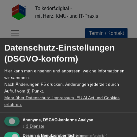
Tolksdorf.digital -
mit Herz, KMU- und IT-Praxis
Termin / Kontakt
Menü öffnen
Datenschutz-Einstellungen
(DSGVO-konform)
Hier kann man einsehen und anpassen, welche Informationen
wir sammeln.
Nach Änderungen F5 drücken. Änderungen jederzeit durch
Aufruf vom (i) Punkt.
Planungsempfehlungen
Mehr über Datenschutz, Impressum, EU AI Act und Cookies
erfahren.
zur ERP-Einführung und
Anonyme, DSGVO-konforme Analyse
Datenmigration
↓
3
Dienste
Design & Benutzeroberfläche
(immer erforderlich)