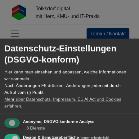
Tolksdorf.digital -
mit Herz, KMU- und IT-Praxis
Termin / Kontakt
Menü öffnen
Datenschutz-Einstellungen
INFO-CENTER:
(DSGVO-konform)
Alle
Hier kann man einsehen und anpassen, welche Informationen
Open Source Navigator
wir sammeln.
Nach Änderungen F5 drücken. Änderungen jederzeit durch
Referenzen+Business Epics
Aufruf vom (i) Punkt.
Mehr über Datenschutz, Impressum, EU AI Act und Cookies
Werkzeuge und Methoden
erfahren.
TechArticles about Digital Innovation
Anonyme, DSGVO-konforme Analyse
↓
3
Dienste
Reisen
Design & Benutzeroberfläche
(immer erforderlich)