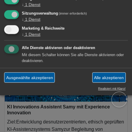
↓
1
Dienst
Sitzungsverwaltung
(immer erforderlich)
↓
1
Dienst
9 Artikel
Marketing & Reichweite
↓
1
Dienst
Innovation Engineering
×
Alle Dienste aktivieren oder deaktivieren
Mit diesem Schalter können Sie alle Dienste aktivieren oder
deaktivieren.
Ausgewählte akzeptieren
Alle akzeptieren
Realisiert mit Klaro!
ℹ️
KI Innovations Assistent Samy mit Experience
Innovation
Ziel:Entwicklung desnutzerzentrierten, ethisch geprüften
KI-Assistenzsystems Samyzur Begleitung von